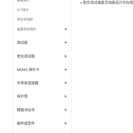
弹簧探针
• 配合测试插座浮动座设计可应用于
ICT线针
测试导电胶
晶圆测试探针
测试座
老化测试座
MEMS 探针卡
半导体连接器
探针塔
精微冲压件
嵌件成型件