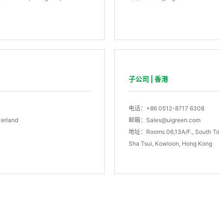
子公司 | 香港
电话：+86 0512-8717 6308
zerland
邮箱：Sales@uigreen.com
地址：Rooms 06,13A/F., South Towe
Sha Tsui, Kowloon, Hong Kong