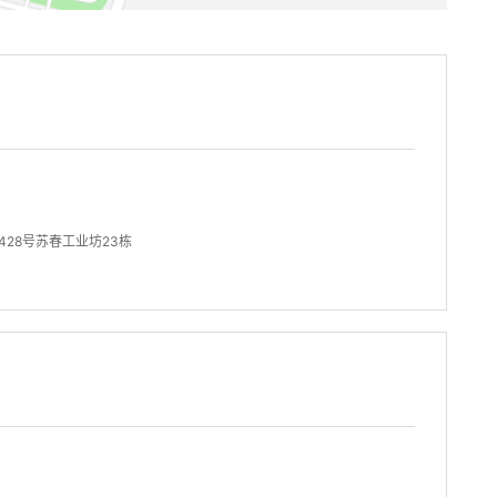
28号苏春工业坊23栋