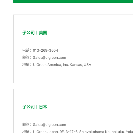
子公司丨美国
电话：913-269-3604
邮箱：Sales@uigreen.com
地址：UIGreen America, Inc. Kansas, USA
子公司丨日本
邮箱：Sales@uigreen.com
地址：UIGreen Japan, 9F, 3-17-6, Shinyokohama Kouhokuku, Yok